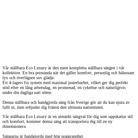
Vår ställbara Eco Luxury är den mest kompletta ställbara sängen i vår
kollektion. En bra prestanda när det gäller komfort, personlig och hälsosam
lyx och överlägsen sov glädje.
Ett 4-lagers fix system med maximal justerbarhet, vilket ger dig perfekt
stöd efter en lång arbetsdag, en promenad, en cykeltur och naturligtvis
under din dagliga natt sömn.
Denna ställbara och handgjorda säng från Sverige gör att du kan njuta av
fullt ut, men erbjuder dig främst den ultimata nattsömnen.
Vår ställbara Eco Luxury är en utmärkt sängval för dig som uppskattar stil
och komfort, kommer denna säng att transportera dig till en ny
dimensionera.
Sängarna är handgjorda med hög noggrannhet.