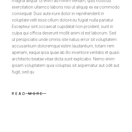
magna aliqua. Ut enim ad minim veniam, quis nostrud
exercitation ullamco laboris nisi ut aliquip ex ea commodo
consequat. Duis aute irure dolor in reprehenderit in
voluptate velit esse cillum dolore eu fugiat nulla pariatur.
Excepteur sint occaecat cupidatat non proident, sunt in
culpa qui officia deserunt mollit anim id est laborum. Sed
ut perspiciatis unde omnis iste natus error sit voluptatem
accusantium doloremque estim laudantium, totam rem
aperiam, eaque ipsa quae ab illo inventore veritatis et quasi
architecto beatae vitae dicta sunt explicabo. Nemo enim
ipsam voluptatem quia voluptas sit aspernatur aut odit aut
fugit, sed qu
READ MORE