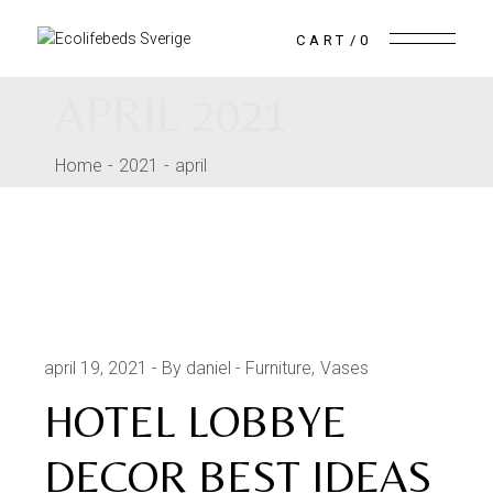
Skip
to
the
CART
0
content
APRIL 2021
Home
2021
april
april 19, 2021
By daniel
Furniture
Vases
HOTEL LOBBYE
DECOR BEST IDEAS