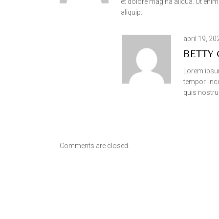
et dolore mag na aliqua. Ut enim
aliquip.
april 19, 20
BETTY
Lorem ipsum
tempor. inc
quis nostru
Comments are closed.