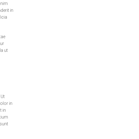
minim
erit in
icia
tae
tur
la ut
 Ut
olor in
t in
ntium
 sunt