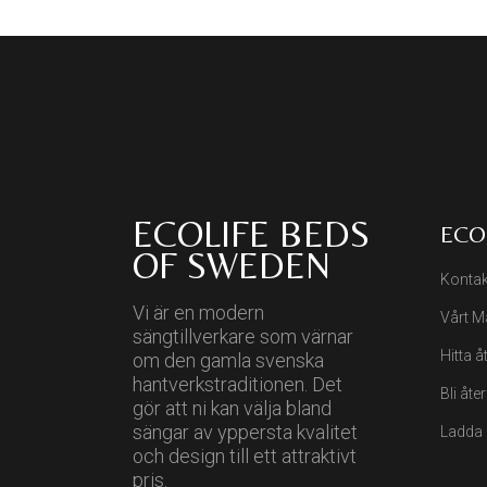
ECOLIFE BEDS
ECO
OF SWEDEN
Kontak
Vi är en modern
Vårt Ma
sängtillverkare som värnar
Hitta å
om den gamla svenska
hantverkstraditionen. Det
Bli åte
gör att ni kan välja bland
sängar av yppersta kvalitet
Ladda 
och design till ett attraktivt
pris.