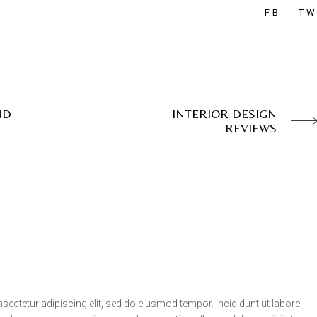
FB
T
ND
INTERIOR DESIGN
REVIEWS
ectetur adipiscing elit, sed do eiusmod tempor. incididunt ut labore