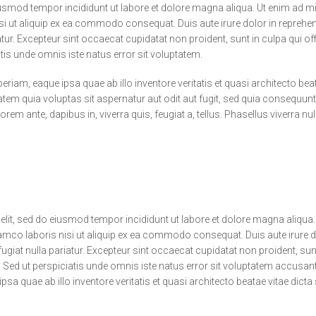
eiusmod tempor incididunt ut labore et dolore magna aliqua. Ut enim ad 
si ut aliquip ex ea commodo consequat. Duis aute irure dolor in reprehend
iatur. Excepteur sint occaecat cupidatat non proident, sunt in culpa qui off
tis unde omnis iste natus error sit voluptatem.
m, eaque ipsa quae ab illo inventore veritatis et quasi architecto bea
tem quia voluptas sit aspernatur aut odit aut fugit, sed quia consequun
m ante, dapibus in, viverra quis, feugiat a, tellus. Phasellus viverra nul
lit, sed do eiusmod tempor incididunt ut labore et dolore magna aliqua.
amco laboris nisi ut aliquip ex ea commodo consequat. Duis aute irure d
 fugiat nulla pariatur. Excepteur sint occaecat cupidatat non proident, sun
m. Sed ut perspiciatis unde omnis iste natus error sit voluptatem accusa
 quae ab illo inventore veritatis et quasi architecto beatae vitae dicta