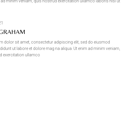
 ad minim veniam, quis nostrud exercitation ullamco laboris nisi ut
21
 GRAHAM
 dolor sit amet, consectetur adipiscing elit, sed do eiusmod
ididunt ut labore et dolore mag na aliqua. Ut enim ad minim veniam,
d exercitation ullamco