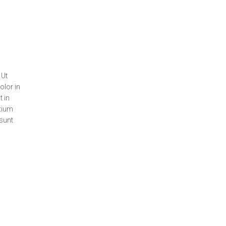
 Ut
olor in
t in
ntium
 sunt