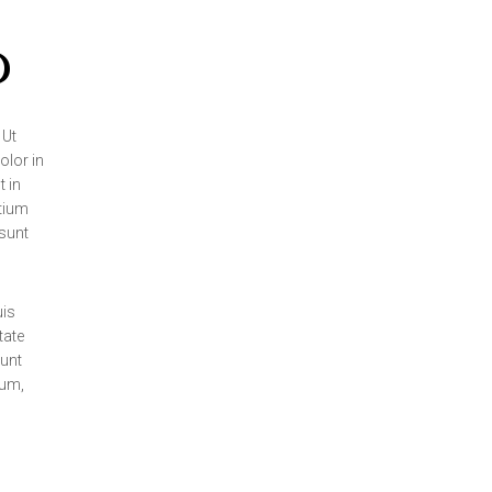
D
 Ut
olor in
t in
ntium
 sunt
uis
tate
runt
ium,