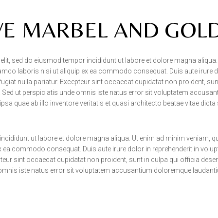
VE MARBEL AND GOL
lit, sed do eiusmod tempor incididunt ut labore et dolore magna aliqua.
amco laboris nisi ut aliquip ex ea commodo consequat. Duis aute irure d
 fugiat nulla pariatur. Excepteur sint occaecat cupidatat non proident, sun
m. Sed ut perspiciatis unde omnis iste natus error sit voluptatem accusa
 quae ab illo inventore veritatis et quasi architecto beatae vitae dicta
incididunt ut labore et dolore magna aliqua. Ut enim ad minim veniam, q
 ex ea commodo consequat. Duis aute irure dolor in reprehenderit in volup
epteur sint occaecat cupidatat non proident, sunt in culpa qui officia dese
e omnis iste natus error sit voluptatem accusantium doloremque laudant