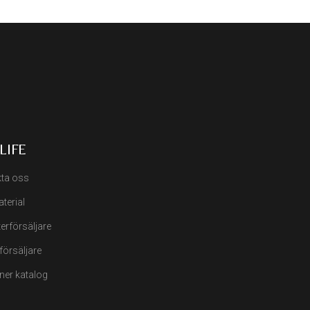
LIFE
ta oss
terial
terförsäljare
rförsäljare
ner katalog